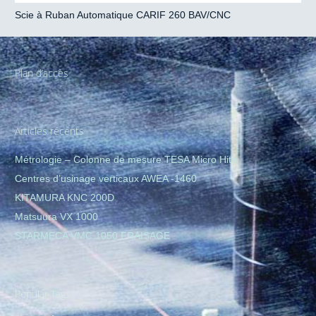
Scie à Ruban Automatique CARIF 260 BAV/CNC
Plan d’accès
Articles récents
Métrologie – Colonne de mesure TESA Micro Hite
Centres d’usinage verticaux AWEA -1460
KITAMURA KNC 200D
Matsuura VX 1000
STARMECA VMC 1050 FRAISAGE
Popular Tags