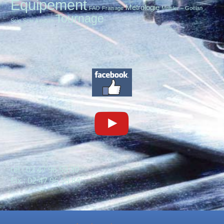
Equipement
Metrologie
FAO
Fraisage
Missler – Goëlan
Tournage
Scie
Scie à ruban
tel : 02 47 96 53 30
fax : 02 47 96 53 84