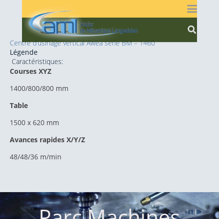
Centre d’usinage vertical Awea serie BM – 1460
Légende
Caractéristiques:
Courses XYZ
1400/800/800 mm
Table
1500 x 620 mm
Avances rapides X/Y/Z
48/48/36 m/min
Parc Machines